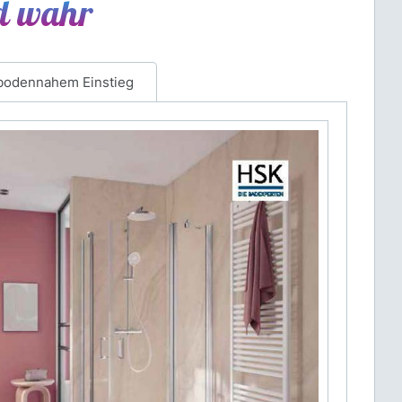
rd wahr
bodennahem Einstieg