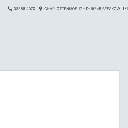
03366 4070
CHARLOTTENHOF 17 - D-15848 BEESKOW